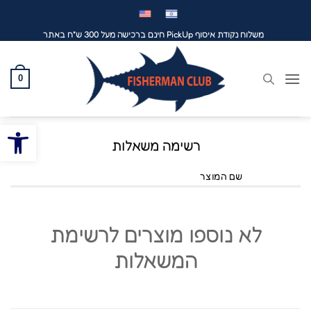
לג
תוכן
משלוח נקודת איסוף PickUp חינם ברכישה מעל 300 ש"ח באתר
0
פתח סרגל
רשימה משאלות
שם המוצר
לא נוספו מוצרים לרשימת
המשאלות