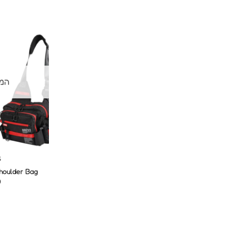
המל
S
houlder Bag
0