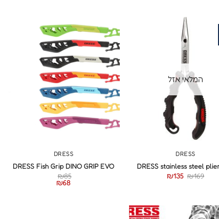
המלאי אזל
+
+
DRESS
DRESS
DRESS Fish Grip DINO GRIP EVO
DRESS stainless steel plier
₪
85
₪
135
₪
169
₪
68