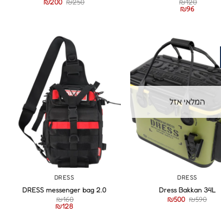
₪
200
₪
250
₪
120
₪
96
המלאי אזל
+
+
DRESS
DRESS
DRESS messenger bag 2.0
Dress Bakkan 34L
המחיר
המחיר
₪
160
₪
500
₪
590
המקורי
הנוכחי
₪
128
היה:
הוא:
₪500.
₪590.