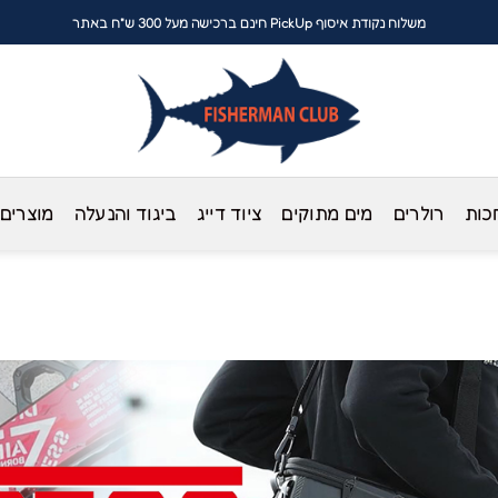
משלוח נקודת איסוף PickUp חינם ברכישה מעל 300 ש"ח באתר
כות
רולרים
מים מתוקים
ציוד דייג
ביגוד והנעלה
מוצרים