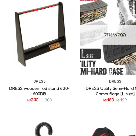
המלאי אזל
+
+
DRESS
DRESS
DRESS wooden rod stand 620-
DRESS Utility Semi-Hard
600DB
Camouflage [L size]
המחיר
המחיר
₪
240
₪
300
₪
180
₪
199
המקורי
הנוכחי
היה:
הוא:
₪180.
₪199.