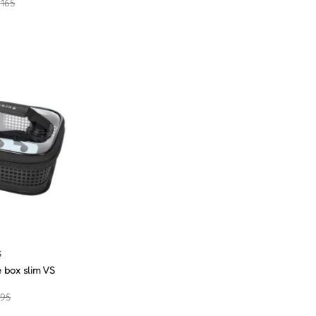
₪
165
S
 box slim VS
95