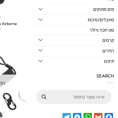
מים מתוקים
S
סוויבלים/סיכות
s Airborne
0
סט חכה ורולר
קרסים
רולרים
תיקים
SEARCH
המל
חיפוש
מוצרים
Telegram
Messenger
WhatsApp
Facebook
Gmail