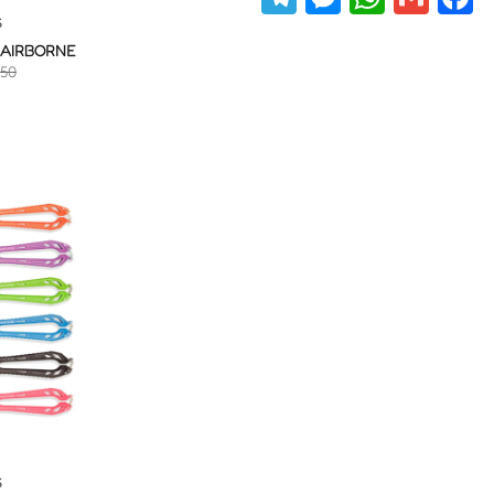
S
 AIRBORNE
50
S