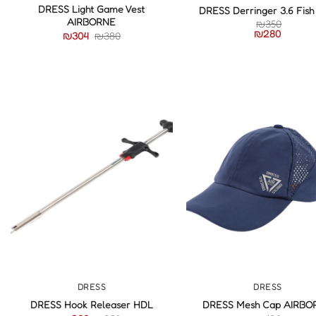
DRESS Light Game Vest
DRESS Derringer 3.6 Fish
AIRBORNE
₪
350
₪
280
₪
304
₪
380
+
+
DRESS
DRESS
DRESS Hook Releaser HDL
DRESS Mesh Cap AIRBO