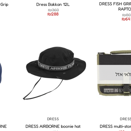
DRESS FISH GRI
 Grip
Dress Bakkan 12L
RAPTO
₪
360
₪
288
₪
80
₪
64
אי אזל
+
+
DRESS
DRES
RNE
DRESS AIRBORNE boonie hat
DRESS multi-stor