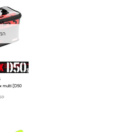
המל
S
 multi [D50
69