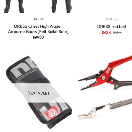
+
+
DRESS
DRESS
DRESS Chest High Wader
DRESS rod belt
Airborne Boots [Felt Spike Sole]
₪
28
₪
35
₪
450
המלאי אזל
+
+