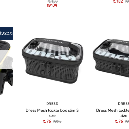
₪
130
₪
132
₪
104
מבצע!
+
+
DRESS
DRES
Dress Mesh tackle box slim S
Dress Mesh tackle
size
size
₪
76
₪
95
₪
76
₪