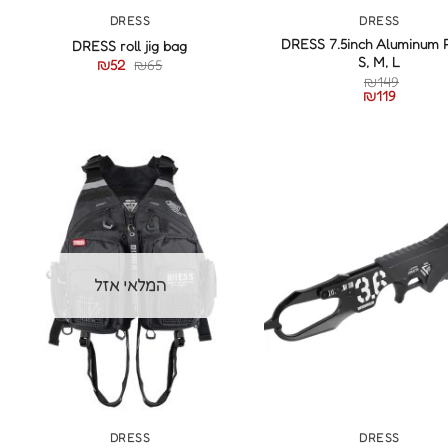
DRESS
DRESS
DRESS 7.5inch Aluminum P
DRESS roll jig bag
S, M, L
₪
52
₪
65
₪
149
₪
119
המלאי אזל
+
+
DRESS
DRESS