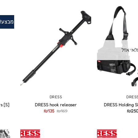
מבצע!
אי אזל
+
+
DRESS
DRES
s [S]
DRESS hook releaser
DRESS Holding S
₪
135
₪
169
₪
25