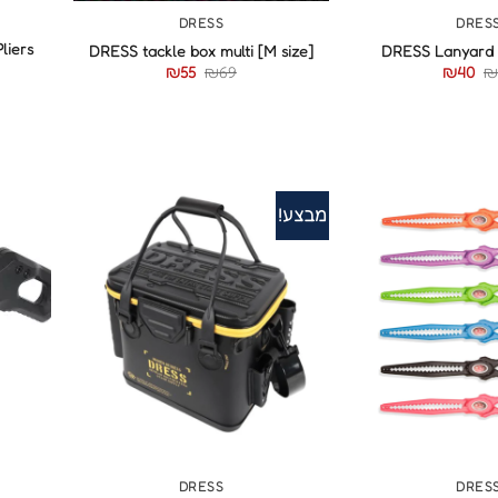
DRESS
DRES
liers
DRESS tackle box multi [M size]
DRESS Lanyard
₪
55
₪
69
₪
40
₪
מבצע!
+
+
DRESS
DRES