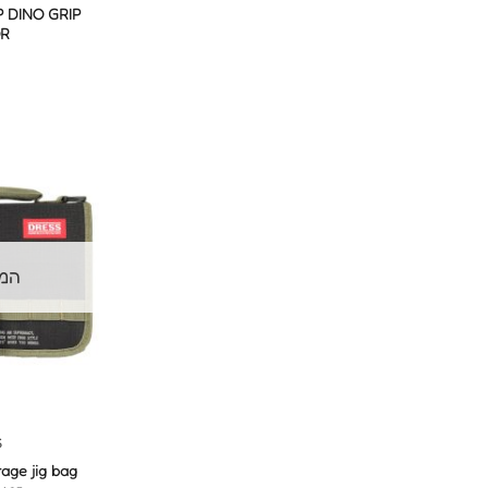
P DINO GRIP
R
המל
S
age jig bag