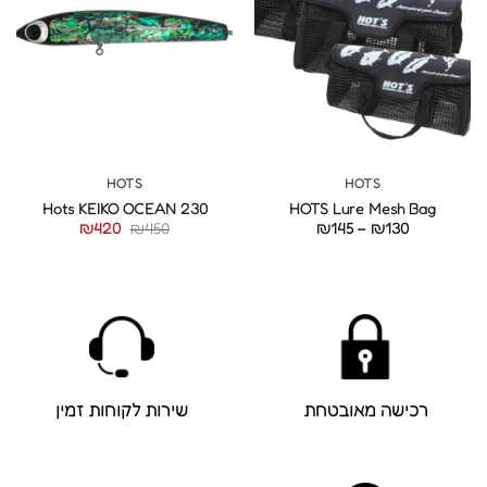
HOTS
HOTS
Hots KEIKO OCEAN 230
HOTS Lure Mesh Bag
טווח
המחיר
המחיר
₪
420
₪
450
₪
145
–
₪
130
מחירים:
המקורי
הנוכחי
היה:
הוא:
עד
₪450.
₪420.
רכישה מאובטחת
שירות לקוחות זמין