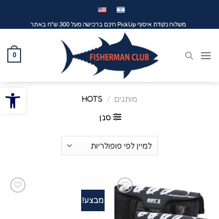
לג
תוכן
משלוח נקודת איסוף PickUp חינם ברכישה מעל 300 ש"ח באתר
0
פתח סרגל
מותגים
/
HOTS
סנן
מבצע!