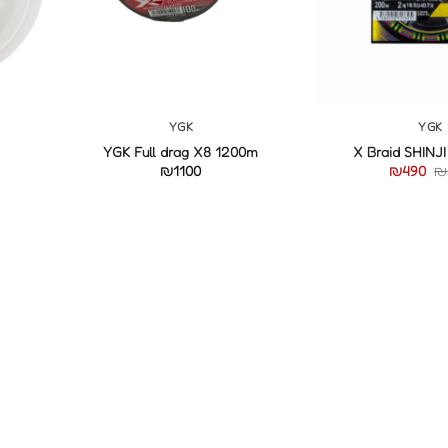
+
+
YGK
YGK
YGK Full drag X8 1200m
X Braid SHINJ
המחיר
המחיר
₪
1100
₪
490
₪
המקורי
הנוכחי
היה:
הוא:
₪490.
₪600.