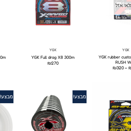
אי אזל
+
+
YGK
YGK
YGK rubber cus
00m
YGK Full drag X8 300m
RUSH 
₪
270
טווח
₪
320
–
מחירים:
עד
מבצע!
מבצע!