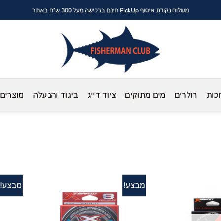
משלוח נקודת איסוף PickUp חינם ברכישה מעל 300 ש"ח באתר
כות
רולרים
מים מתוקים
ציוד דייג
ביגוד והנעלה
מוצרים
מבצע!
מבצע!