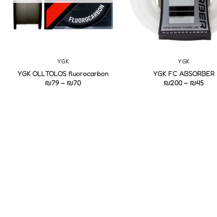
+
+
YGK
YGK
YGK OLLTOLOS fluorocarbon
YGK FC ABSORBER
טווח
טווח
₪
79
–
₪
70
₪
200
–
₪
45
מחירים:
מחירים:
עד
עד