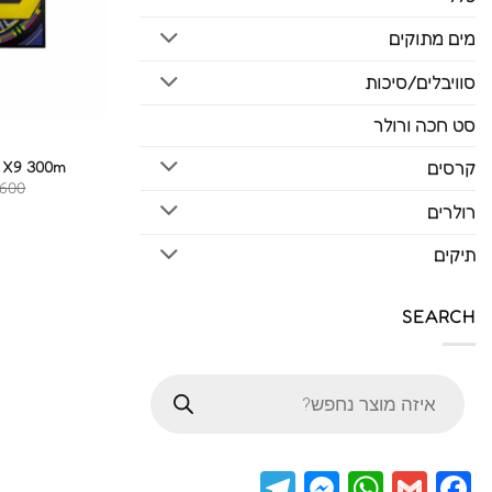
מים מתוקים
סוויבלים/סיכות
סט חכה ורולר
I X9 300m
קרסים
600
רולרים
תיקים
SEARCH
חיפוש
מוצרים
Telegram
Messenger
WhatsApp
Facebook
Gmail