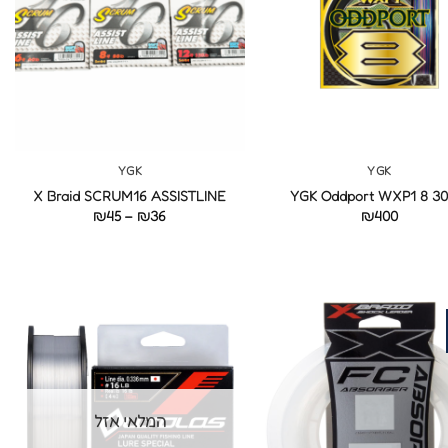
+
+
YGK
YGK
X Braid SCRUM16 ASSISTLINE
YGK Oddport WXP1 8 3
טווח
₪
45
–
₪
36
₪
400
מחירים:
עד
המלאי אזל