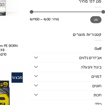
סנן לפי מחיר
המל
מחיר
מחיר
מחיר:
₪30
—
₪1100
סנן
מינימלי
מקסימלי
קטגוריות מוצרים
tom PE BORN
Gaff
WX8
₪
210
אביזרים נלווים
ביגוד והנעלה
דמויים
מבצע!
חוטים
חכות
כללי