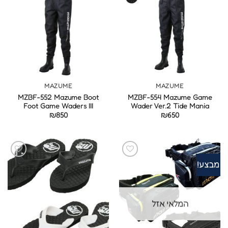
MAZUME
MAZUME
MZBF-552 Mazume Boot
MZBF-554 Mazume Game
Foot Game Waders III
Wader Ver.2 Tide Mania
₪
850
₪
650
מבצע!
המלאי אזל