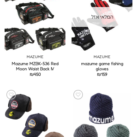
המלאי אזל
MAZUME
MAZUME
Mazume MZBK-536 Red
mazume game fishing
Moon Waist Back IV
gloves
₪
450
₪
159