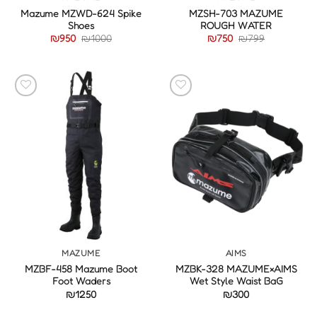
Mazume MZWD-624 Spike
MZSH-703 MAZUME
Shoes
ROUGH WATER
המחיר
המחיר
המחיר
המחיר
₪
950
₪
1000
₪
750
₪
799
המקורי
הנוכחי
המקורי
הנוכחי
היה:
הוא:
היה:
הוא:
₪950.
₪1000.
₪750.
₪799.
MAZUME
AIMS
MZBF-458 Mazume Boot
MZBK-328 MAZUME×AIMS
Foot Waders
Wet Style Waist BaG
₪
1250
₪
300