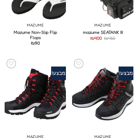
MAZUME
MAZUME
Mazume Non-Slip Flip
mazume SEATANK III
Flops
המחיר
המחיר
₪
400
₪
450
המקורי
הנוכחי
₪
90
היה:
הוא:
₪400.
₪450.
מבצע!
מבצע!
MAZUME
MAZUME