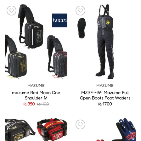
מבצע!
MAZUME
MAZUME
mazume Red Moon One
MZBF-454 Mazume Full
Shoulder IV
Open Boots Foot Waders
המחיר
המחיר
₪
350
₪
400
₪
1700
המקורי
הנוכחי
היה:
הוא:
₪350.
₪400.