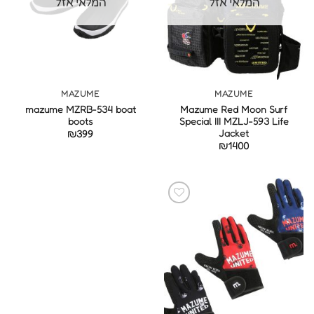
המלאי אזל
המלאי אזל
MAZUME
MAZUME
mazume MZRB-534 boat
Mazume Red Moon Surf
boots
Special III MZLJ-593 Life
Jacket
₪
399
₪
1400