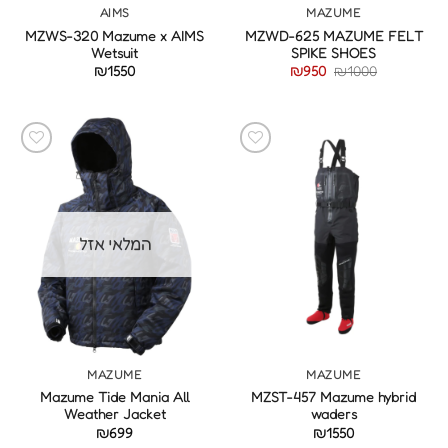
AIMS
MAZUME
MZWS-320 Mazume x AIMS
MZWD-625 MAZUME FELT
Wetsuit
SPIKE SHOES
המחיר
המחיר
₪
1550
₪
950
₪
1000
המקורי
הנוכחי
היה:
הוא:
₪950.
₪1000.
המלאי אזל
MAZUME
MAZUME
Mazume Tide Mania All
MZST-457 Mazume hybrid
Weather Jacket
waders
₪
699
₪
1550