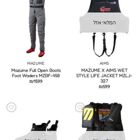
המלאי אזל
MAZUME
AIMS
Mazume Full Open Boots
MAZUME X AIMS WET
Foot Waders MZBF-458
STYLE LIFE JACKET MZLJ-
327
₪
1599
₪
599