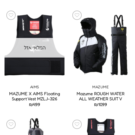
המלאי אזל
AIMS
MAZUME
MAZUME X AIMS Floating
Mazume ROUGH WATER
Support Vest MZLJ-326
ALL WEATHER SUIT V
₪
499
₪
1099