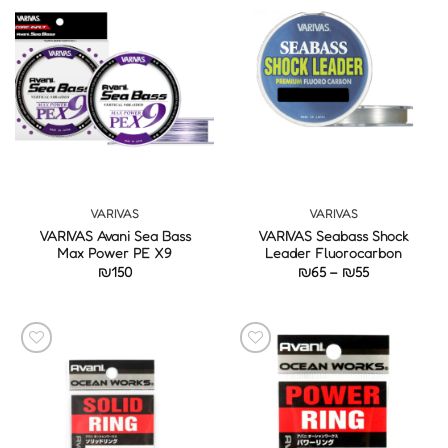
VARIVAS
VARIVAS
VARIVAS Avani Sea Bass
VARIVAS Seabass Shock
Max Power PE X9
Leader Fluorocarbon
טווח
₪
150
₪
65
–
₪
55
מחירים:
עד