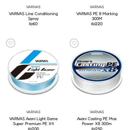
VARIVAS
VARIVAS
VARIVAS Line Conditioning
VARIVAS PE 8 Marking
Spray
300M
₪
60
₪
220
VARIVAS
VARIVAS
VARIVAS Avani Light Game
Avani Casting PE Max
Super Premium PE X4
Power X8 300m
₪
200
₪
250