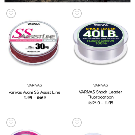
VARIVAS
VARIVAS
VARIVAS Shock Leader
varivas Avani SS Assist Line
Fluorocarbon
טווח
₪
99
–
₪
69
מחירים:
טווח
₪
240
–
₪
45
מחירים:
עד
עד