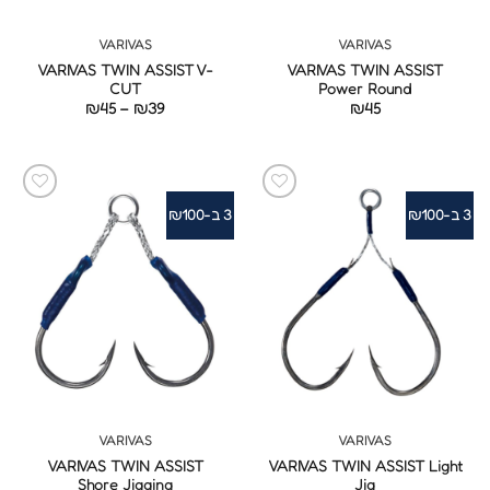
VARIVAS
VARIVAS
VARIVAS TWIN ASSIST V-
VARIVAS TWIN ASSIST
CUT
Power Round
טווח
₪
45
–
₪
39
₪
45
מחירים:
עד
3 ב-₪100
3 ב-₪100
VARIVAS
VARIVAS
VARIVAS TWIN ASSIST
VARIVAS TWIN ASSIST Light
Shore Jigging
Jig