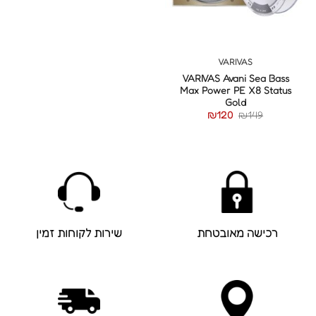
VARIVAS
VARIVAS Avani Sea Bass
Max Power PE X8 Status
Gold
המחיר
המחיר
₪
120
₪
149
המקורי
הנוכחי
היה:
הוא:
₪120.
₪149.
רכישה מאובטחת
שירות לקוחות זמין