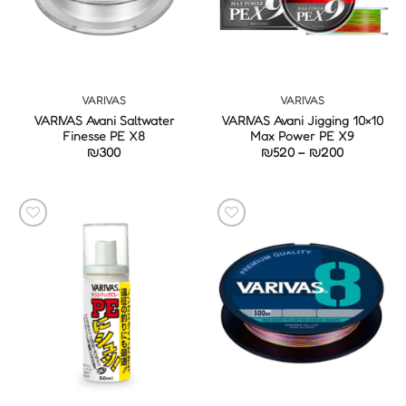
VARIVAS
VARIVAS
VARIVAS Avani Saltwater
VARIVAS Avani Jigging 10×10
Finesse PE X8
Max Power PE X9
טווח
₪
300
₪
520
–
₪
200
מחירים:
עד