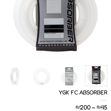
YGK FC ABSORBER
טווח
200
–
45
₪
₪