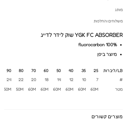
מותג
משלוחים והחלפות
YGK FC ABSORBER שוק לידר לדייג
100% fluorocarbon
מיוצר ביפן
LB/ליברות
25
35
40
50
60
70
80
90
LB/ליברות
25
35
40
50
60
70
80
90
24
22
20
18
14
12
10
7
#
מטר
60M
60M
60M
60M
60M
60M
50M
50M
מוצרים קשורים