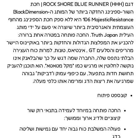
דגם ROCK SHORE BLUE RUNNER (HHH) | חכת
השור-ספינינג החזקה ביותר של המותג ה-BlackDimension
106 MajesticResistance היא ללא ספק חכת הספינינג מהחוף
העוצמתית והאגרסיבית ביותר שיוצרה אי פעם על ידי מותג
העילית Truth Japan. החכה פותחה במטרה אחת ברורה:
להכניע את המפלצות הגדולות והחזקות ביותר באוקיינוס היישר
מהריפים והסלעים GT , אינטיאס, טונות. למרות כוח העצירה
הבלתי נתפס שלה, החברה שמה דגש על כך שהבלאנק אינו
נוקשה לחלוטין או מרגיש כמו "מקל מטאטא". הוא תוכנן להעניק
תחושת חדות בתפעול, עם כיפוף עמוק ו“דביקות” גבוהה
שמרגיעה את ריצות הדג ומרימה אותו כלפי מעלה.
קונספט פיתוח
החכה פותחה במיוחד לעמידה בתנאי רוק שור
קיצוניים ולדיג ארוך וממושך:
פעולה המשלבת כוח גבוה יחד עם גמישות ושליטה
בדג