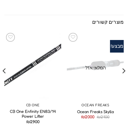
מוצרים קשורים
מבצע!
המלאי אזל
CB ONE
OCEAN FREAKS
CB One Enfinity EN83/14
Ocean Freaks Skylla
Power Lifter
המחיר
המחיר
₪
2000
₪
2100
המקורי
הנוכחי
₪
2900
היה:
הוא:
₪2000.
₪2100.