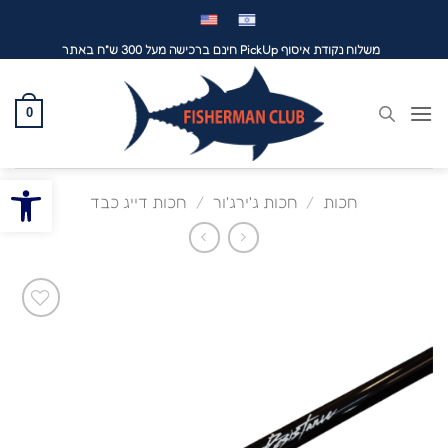
לג
תוכן
משלוח נקודת איסוף PickUp חינם ברכישה מעל 300 ש"ח באתר
0
פתח סרגל
חכות
/
חכות ג'ירג'ור
/
חכות דייג כבד