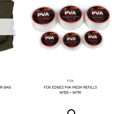
+
FOX
IR BAG
FOX EDGES PVA MESH REFILLS
טווח
₪
125
–
₪
110
מחירים:
עד