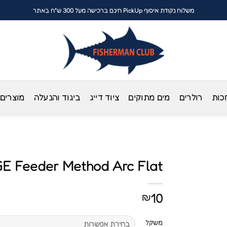
משלוח נקודת איסוף PickUp חינם ברכישה מעל 300 ש"ח באתר
כות
רולרים
מים מתוקים
ציוד דייג
ביגוד והנעלה
מוצרים
 Feeder Method Arc Flat
10
₪
משקל