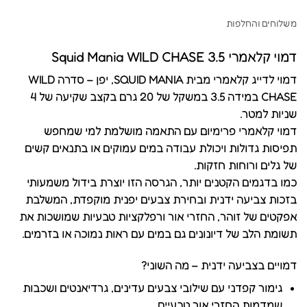
משלוחים והחלפות
דמוי קלאמרי Squid Mania WILD CHASE 3.5
דמוי לדייג קלאמרי מבית SQUID MANIA, יפן – סדרה WILD
CHASE במידה 3.5 במשקל של 20 גרם בקצב שקיעה של 4
שניות למטר.
דמוי קלאמרי פרימיום עם התאמה מושלמת למי שמחפש
תפיסות גדולות ויכולת עבודה במים עמוקים או בתנאים קשים
של גלים ורוחות חזקות.
כמו בדגמים הקטנים יותר, הגרסה הזו יוצרת בידול משמעותי
בזכות צביעה ידנית ובחירת צבעים יפנית מוקפדת, המשלבת
אפקטים של זוהר, החזרי אור ורפלקציות טבעיות שמושכות את
תשומת הלב של דיונונים גם במים עם ראות נמוכה או בזרמים.
דמויים בצביעה ידנית – מה השוני?
גימור קפדני עם שילובי צבעים עדינים, גרדיאנטים ושכבות
שמדמות החזרי אור טבעיים.