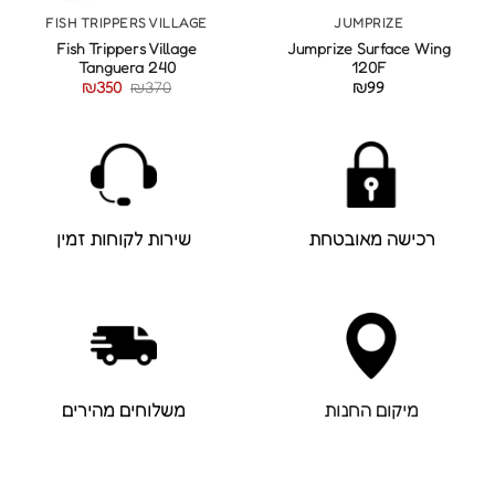
FISH TRIPPERS VILLAGE
JUMPRIZE
Fish Trippers Village
Jumprize Surface Wing
Tanguera 240
120F
המחיר
המחיר
₪
350
₪
370
₪
99
המקורי
הנוכחי
היה:
הוא:
₪350.
₪370.
רכישה מאובטחת
שירות לקוחות זמין
מיקום החנות
משלוחים מהירים