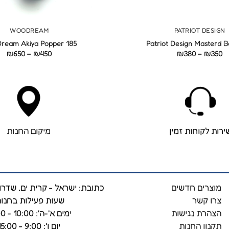
+
WOODREAM
PATRIOT DESIGN
ream Akiya Popper 185
Patriot Design Masterd 
טווח
טוו
₪
650
–
₪
450
₪
380
–
₪
350
מחירים:
מחי
עד
עד
ירות לקוחות זמין
מיקום החנות
מוצרים חדשים
כתובת: ישראל - קרית ים, שדרות 
צרו קשר
שעות פעילות בחנות
הצהרת נגישות
ימים א'-ה': 10:00 - 19:00
תקנון החנות
יום ו': 9:00 - 15:00