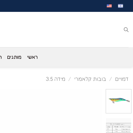
לג
תוכן
ראשי
מותגים
ח
דמויים
/
בובות קלאמרי
/
מידה 3.5