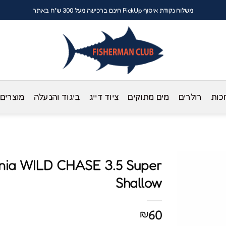
משלוח נקודת איסוף PickUp חינם ברכישה מעל 300 ש"ח באתר
כות
רולרים
מים מתוקים
ציוד דייג
ביגוד והנעלה
מוצרים
nia WILD CHASE 3.5 Super
Shallow
60
₪