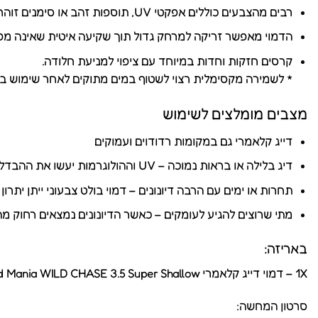
רבים מהצבעים כוללים אפקטי UV, תוספות זהב או סימנים זוהרים, שבלילה או בתנאי ראות נמוכה מביאים יתרון משמעותי.
הדמוי מאפשר זריקה למרחק גדול תוך שקיעה איטית שאינה מפח
קרסים חזקות וחדות במיוחד עם ציפוי למניעת חלודה.
* לשמירה מקסימלית רצוי לשטוף במים מתוקים לאחר שימוש במ
מצבים מומלצים לשימוש
דייג קלאמרי גם במקומות רדודוים ועמוקים
דיג בלילה או בראות נמוכה – UV וההולוגרמות יעשו את ההבדל
תחרות או ימים עם הרבה דיונונים – דמוי בולט צבעוני ייתן יתרון
מתי שרוצים להגיע לעומקים – כאשר הדיונונים נמצאים רחוק מהח
באריזה:
1X – דמוי דייג קלאמרי Squid Mania WILD CHASE 3.5 Super Shallow
סרטון המחשה: