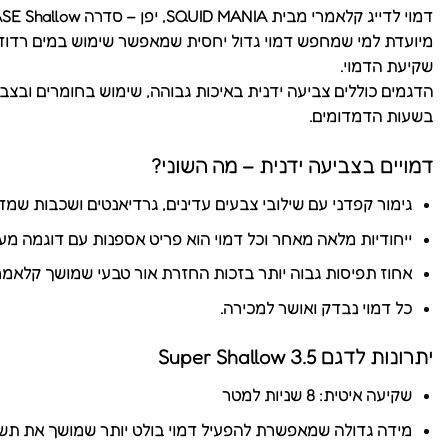
דמוי לדייג קלאמרי מבית SQUID MANIA, יפן – סדרה WILD CHASE Shallow במידה 3.5 במשקל של 17.5 גרם בקצב שקיעה של 8 שניות למטר.
מיועדת למי שמחפש דמוי גדול יחסית שמאפשר שימוש במים רדודים, 
שקיעת הדמוי.
בשעות הדמדומים.
דמויים בצביעה ידנית – מה השוני?
גימור קפדני עם שילובי צבעים עדינים, גרדיאנטים ושכבות שמד
ייחודיות מלאה מאחר וכל דמוי הוא פריט אספנות עם דוגמה מע
אחוז תפיסות גבוה יותר בזכות החזרת אור טבעי שמושך קלאמרים
כל דמוי נבדק ואושר למכירה.
יתרונות לדגם Super Shallow 3.5
שקיעה איטית: 8 שניות למטר
מידה גדולה שמאפשרת להפעיל דמוי בולט יותר שמושך את תשומ