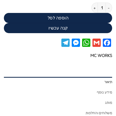
כמות של MC WORKS ROCKMAN VEST 4
הוספה לסל
קנה עכשיו
Telegram
Messenger
WhatsApp
Facebook
Gmail
MC WORKS
תיאור
מידע נוסף
מותג
משלוחים והחלפות