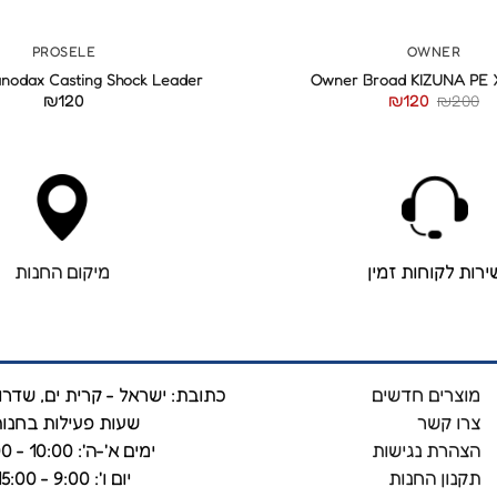
+
PROSELE
OWNER
anodax Casting Shock Leader
Owner Broad KIZUNA PE
המחיר
המחיר
₪
120
₪
120
₪
200
המקורי
הנוכחי
היה:
הוא:
₪120.
₪200.
ירות לקוחות זמין
מיקום החנות
מוצרים חדשים
כתובת: ישראל - קרית ים, שדרות 
צרו קשר
שעות פעילות בחנות
הצהרת נגישות
ימים א'-ה': 10:00 - 19:00
תקנון החנות
יום ו': 9:00 - 15:00