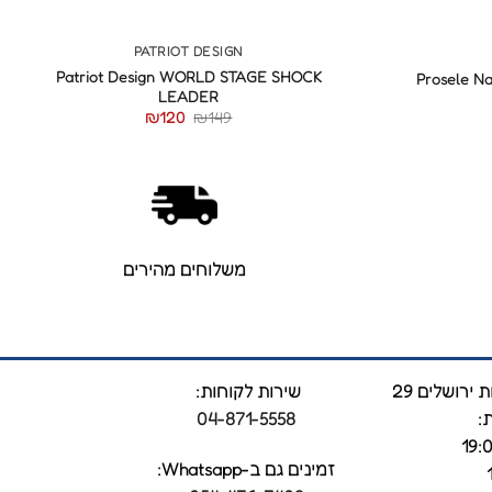
+
+
PATRIOT DESIGN
Patriot Design WORLD STAGE SHOCK
Prosele N
LEADER
המחיר
המחיר
₪
120
₪
149
המקורי
הנוכחי
היה:
הוא:
₪120.
₪149.
משלוחים מהירים
ירושלים 29
שירות לקוחות:
:
04-871-5558
זמינים גם ב-Whatsapp: