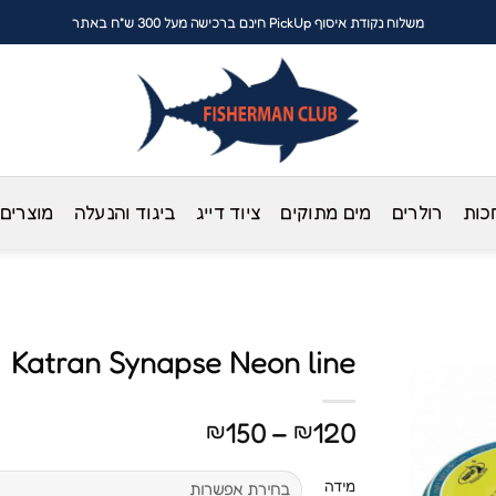
משלוח נקודת איסוף PickUp חינם ברכישה מעל 300 ש"ח באתר
כות
רולרים
מים מתוקים
ציוד דייג
ביגוד והנעלה
מוצרים
Katran Synapse Neon line
טווח
150
–
120
₪
₪
מחירים:
מידה