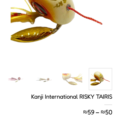
Kanji International RISKY TAIRIS
טווח
59
–
50
₪
₪