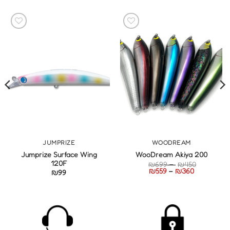
JUMPRIZE
WOODREAM
Jumprize Surface Wing
WooDream Akiya 200
120F
טווח
₪
699
–
₪
450
טווח
מחירים:
₪
559
–
₪
360
₪
99
מחירים:
עד
עד