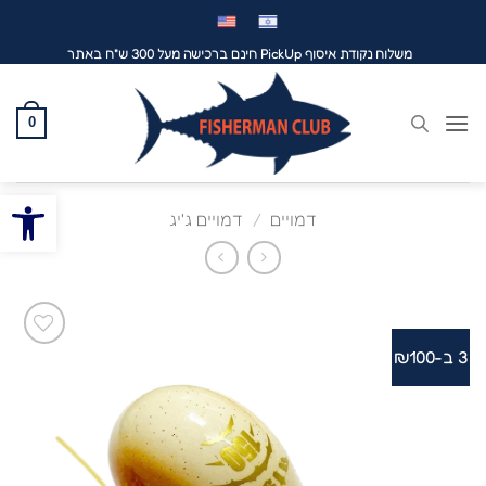
לג
תוכן
משלוח נקודת איסוף PickUp חינם ברכישה מעל 300 ש"ח באתר
0
פתח סרגל
דמויים
/
דמויים ג'יג
3 ב-₪100