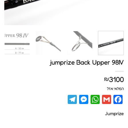
jumprize Back Upper 98IV
3100
₪
המלאי אזל
Telegram
Messenger
WhatsApp
Facebook
Gmail
Jumprize