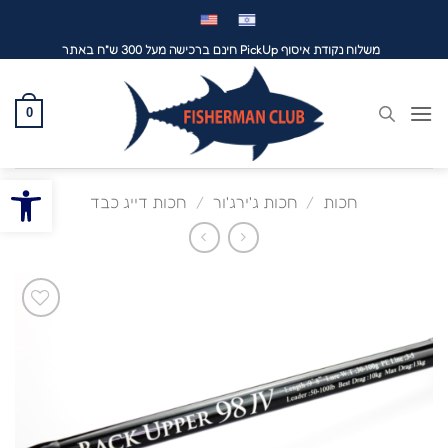
לג
תוכן
משלוח נקודת איסוף PickUp חינם ברכישה מעל 300 ש"ח באתר
0
פתח סרגל
חכות
/
חכות ג'ירג'ור
/
חכות דייג כבד