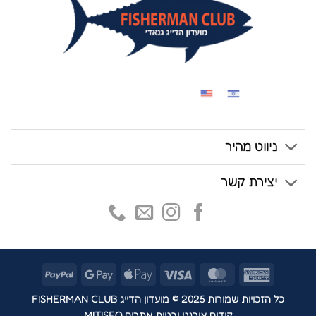
ניווט מהיר
יצירת קשר
PayPal
Google
Apple
Visa
MasterCard
American
Pay
Pay
Express
כל הזכויות שמורות 2025 © מועדון הדייג FISHERMAN CLUB
קידום אורגני ובניית אתרים MITISEO