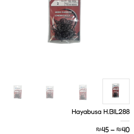
Hayabusa H.BIL288
טווח
45
–
40
₪
₪