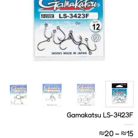
Gamakatsu LS-3423F
טווח
20
–
15
₪
₪