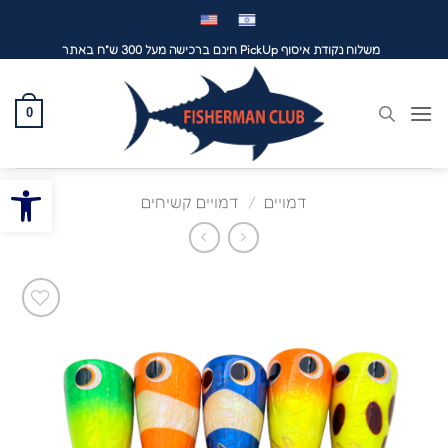
לג
תוכן
משלוח נקודת איסוף PickUp חינם ברכישה מעל 300 ש"ח באתר
0
פתח סרגל
דמויים
/
דמויים קשיחים