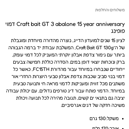
משלוחים והחלפות
Craft bait GT 3 abalone 15 year anniversary דמוי
פופינג
לציון 15 שנים למועדון הדייג, נוצרה מהדורה מיוחדת ומוגבלת
של ה־Craft Bait GT 130g, המשלבת עבודת יד ברמה הגבוהה
ביותר עם גימור צדפת אבלון יוקרתי המעניק לכל דמוי עומק,
ברק ונוכחות יוצאי דופן במים. הסדרה כוללת חמישה צבעים
ייחודיים שנבחרו במיוחד עבור מהדורת FC15TH, כאשר כל
דמוי בנוי סביב שכבות צדפת אבלון טבעי היוצרות החזרי אור
משתנים מכל זווית ומעניקות לדמוי מראה חי ותנועה טבעית
במיוחד. הדמוי פותח עבור דיג טורפים גדולים, עם יכולת עבודה
יציבה גם בתנאי ים קשים, תגובה מהירה לכל תנועה ויכולת
משיכה חזקה של דגים אגרסיביים.
משקל:130 גרם
אורך:170 מ"מ