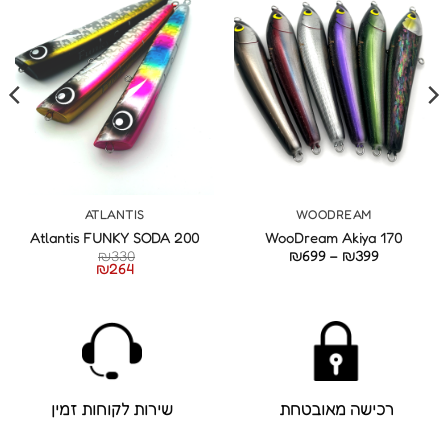
ATLANTIS
WOODREAM
Atlantis FUNKY SODA 200
WooDream Akiya 170
טווח
₪
330
₪
699
–
₪
399
מחירים:
₪
264
עד
רכישה מאובטחת
שירות לקוחות זמין