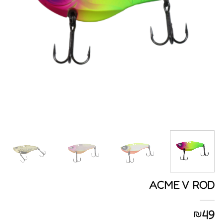
ACME V ROD
49
₪