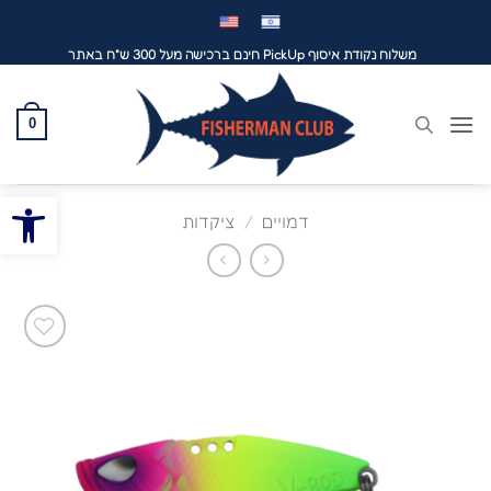
לג
תוכן
משלוח נקודת איסוף PickUp חינם ברכישה מעל 300 ש"ח באתר
0
פתח סרגל
דמויים
/
ציקדות