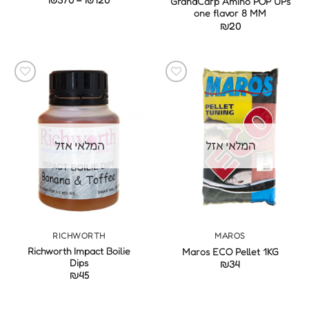
GrandCarp Amino POP UPs
מחירים:
one flavor 8 MM
20
₪
עד
המלאי אזל
המלאי אזל
RICHWORTH
MAROS
Richworth Impact Boilie
Maros ECO Pellet 1KG
Dips
₪
34
₪
45