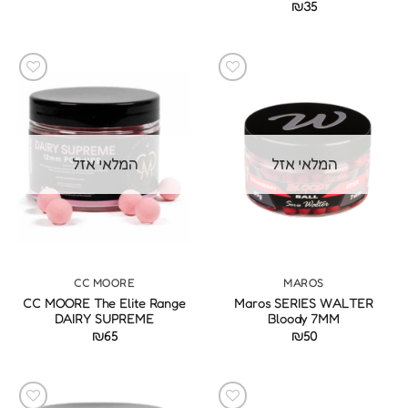
₪
35
המלאי אזל
המלאי אזל
CC MOORE
MAROS
CC MOORE The Elite Range
Maros SERIES WALTER
DAIRY SUPREME
Bloody 7MM
₪
65
₪
50