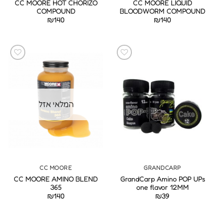
CC MOORE HOT CHORIZO
CC MOORE LIQUID
COMPOUND
BLOODWORM COMPOUND
₪
140
₪
140
המלאי אזל
CC MOORE
GRANDCARP
CC MOORE AMINO BLEND
GrandCarp Amino POP UPs
365
one flavor 12MM
₪
140
₪
39