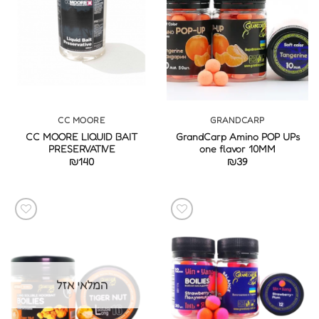
CC MOORE
GRANDCARP
CC MOORE LIQUID BAIT
GrandCarp Amino POP UPs
PRESERVATIVE
one flavor 10MM
₪
140
₪
39
המלאי אזל