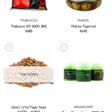
TRABUCCO
MAROS
Trabucco XP 3000 3KG
Maros Tigernut
₪
85
₪
40
המלאי אזל
GRANDCARP
Tiger Nuts/טייגר נאטס
טווח
₪
370
–
₪
120