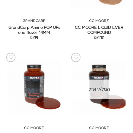
GRANDCARP
CC MOORE
GrandCarp Amino POP UPs
CC MOORE LIQUID LIVER
one flavor 14MM
COMPOUND
₪
39
₪
140
המלאי אזל
CC MOORE
CC MOORE