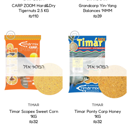
CARP ZOOM Hard&Dry
Grandcarp Yin-Yang
Tigernuts 2.5 KG
Balances 14MM
₪
110
₪
39
המלאי אזל
המלאי אזל
TIMAR
TIMAR
Timar Scopex Sweet Corn
Timar Ponty Carp Honey
1KG
1KG
₪
32
₪
32