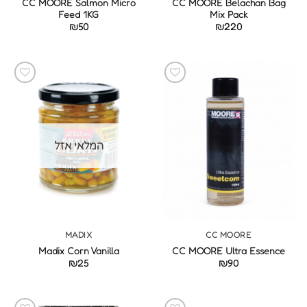
CC MOORE Salmon Micro
CC MOORE Belachan Bag
Feed 1KG
Mix Pack
₪
50
₪
220
המלאי אזל
MADIX
CC MOORE
Madix Corn Vanilla
CC MOORE Ultra Essence
₪
25
₪
90