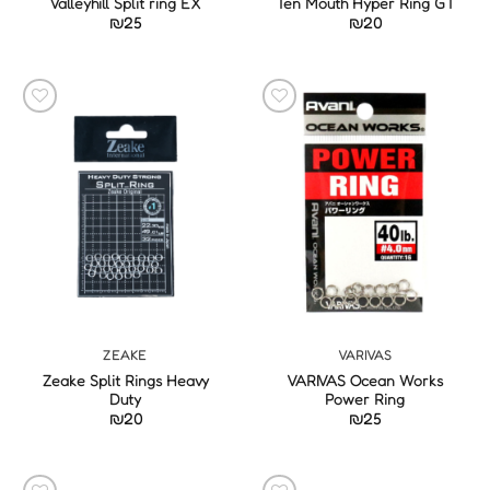
Valleyhill Split ring EX
Ten Mouth Hyper Ring GT
₪
25
₪
20
ZEAKE
VARIVAS
Zeake Split Rings Heavy
VARIVAS Ocean Works
Duty
Power Ring
₪
20
₪
25