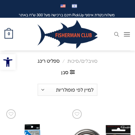
לג
תוכן
משלוח נקודת איסוף PickUp חינם ברכישה מעל 300 ש"ח באתר
0
פתח סרגל
סוויבלים/סיכות
/
ספליט רינג
סנן