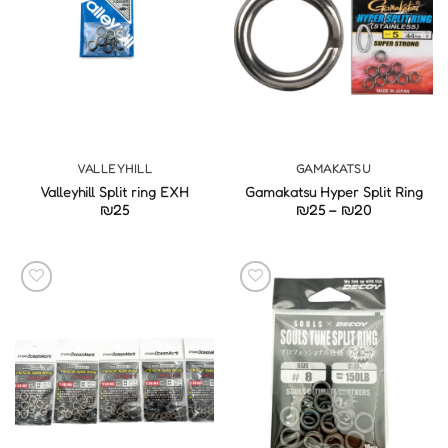
VALLEYHILL
GAMAKATSU
Valleyhill Split ring EXH
Gamakatsu Hyper Split Ring
טווח
₪
25
₪
25
–
₪
20
מחירים:
עד