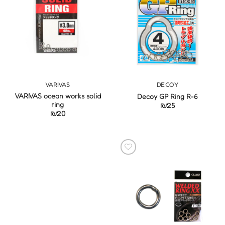
VARIVAS
DECOY
VARIVAS ocean works solid
Decoy GP Ring R-6
ring
₪
25
₪
20