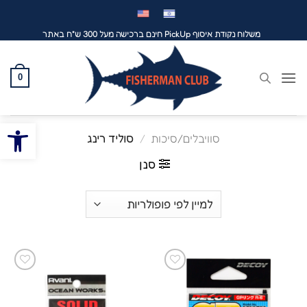
לג
תוכן
משלוח נקודת איסוף PickUp חינם ברכישה מעל 300 ש"ח באתר
0
פתח סרגל
סוויבלים/סיכות
/
סוליד רינג
סנן