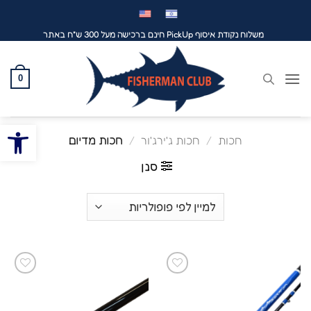
לג
תוכן
משלוח נקודת איסוף PickUp חינם ברכישה מעל 300 ש"ח באתר
0
פתח סרגל
חכות
/
חכות ג'ירג'ור
/
חכות מדיום
סנן