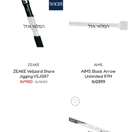
מבצע!
המלאי אזל
המלאי אזל
ZEAKE
AIMS
ZEAKE Vellzard Shore
AIMS Black Arrow
Jigging VSJG97
Unlimited 97M
המחיר
המחיר
₪
1450
₪
1699
₪
2899
המקורי
הנוכחי
היה:
הוא:
₪1450.
₪1699.