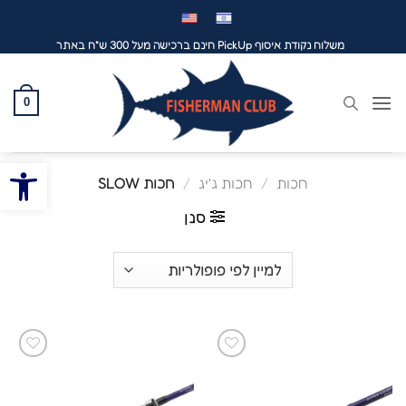
לג
תוכן
משלוח נקודת איסוף PickUp חינם ברכישה מעל 300 ש"ח באתר
0
פתח סרגל
חכות
/
חכות ג'יג
/
חכות SLOW
סנן